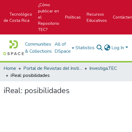
¿Cómo
publicar en
Tecnológico
Recursos
el
Políticas
Contácte
de Costa Rica
Educativos
Repositorio
TEC?
Communities
All of
Statistics
Log In
& Collections
DSpace
Home
Portal de Revistas del Instituto Tecnológico de Costa Rica
Investiga.TEC
iReal: posibilidades
iReal: posibilidades