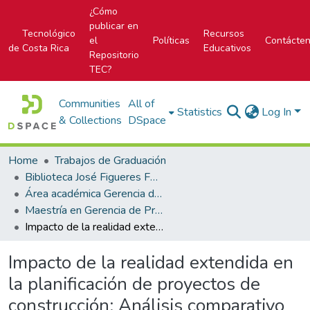
¿Cómo
publicar en
Tecnológico
Recursos
el
Políticas
Contácte
de Costa Rica
Educativos
Repositorio
TEC?
Communities
All of
Statistics
Log In
& Collections
DSpace
Home
Trabajos de Graduación
Biblioteca José Figueres Ferrer
Área académica Gerencia de Proyectos
Maestría en Gerencia de Proyectos
Impacto de la realidad extendida en la planificación de proyectos de construcción: Análisis comparativo de tecnologías emergentes y métodos tradicionales
Impacto de la realidad extendida en
la planificación de proyectos de
construcción: Análisis comparativo