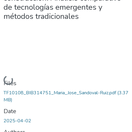
de tecnologías emergentes y
métodos tradicionales
Loading...
Files
TF10108_BIB314751_Maria_Jose_Sandoval-Ruiz.pdf
(3.37
MB)
Date
2025-04-02