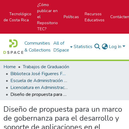
¿Cómo
publicar en
Tecnológico
Recursos
el
Políticas
Contácte
de Costa Rica
Educativos
Repositorio
TEC?
Communities
All of
Statistics
Log In
& Collections
DSpace
Home
Trabajos de Graduación
Biblioteca José Figueres Ferrer
Escuela de Administración de Tecnologías de Información (antes era Área Académica de Administración de Tecnologías de Información)
Licenciatura en Administración de Tecnología de Información
Diseño de propuesta para un marco de gobernanza para el desarrollo y soporte de aplicaciones en el equipo de Power Platform de la empresa Samtec
Diseño de propuesta para un marco
de gobernanza para el desarrollo y
soporte de aplicaciones en el