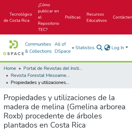
¿Cómo
publicar en
Tecnológico
Recursos
el
Políticas
Contácte
de Costa Rica
Educativos
Repositorio
TEC?
Communities
All of
Statistics
Log In
& Collections
DSpace
Home
Portal de Revistas del Instituto Tecnológico de Costa Rica
Revista Forestal Mesoamericana Kurú
Propiedades y utilizaciones de la madera de melina (Gmelina arborea Roxb) procedente de árboles plantados en Costa Rica
Propiedades y utilizaciones de la
madera de melina (Gmelina arborea
Roxb) procedente de árboles
plantados en Costa Rica