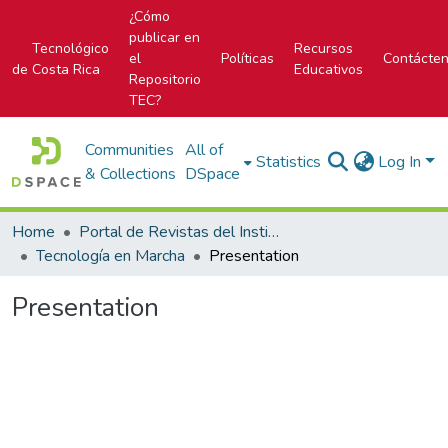
¿Cómo
publicar en
Tecnológico
Recursos
el
Políticas
Contácte
de Costa Rica
Educativos
Repositorio
TEC?
Communities
All of
Statistics
Log In
& Collections
DSpace
Home
Portal de Revistas del Instituto Tecnológico de Costa Rica
Tecnología en Marcha
Presentation
Presentation