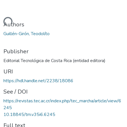
oading...
Authors
Guillén-Girón, Teodolíto
Publisher
Editorial Tecnológica de Costa Rica (entidad editora)
URI
https://hdl.handle.net/2238/18086
See / DOI
https://revistas.tec.ac.cr/index.php/tec_marcha/article/view/6
245
10.18845/tm.v35i6.6245
Full text