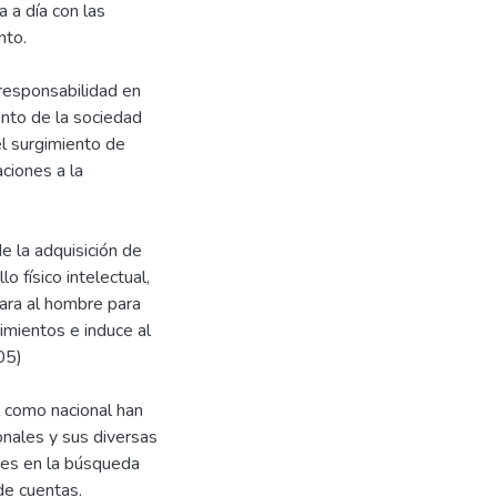
 a día con las
nto.
 responsabilidad en
ento de la sociedad
l surgimiento de
aciones a la
 la adquisición de
o físico intelectual,
para al hombre para
timientos e induce al
05)
l como nacional han
ionales y sus diversas
nes en la búsqueda
de cuentas.