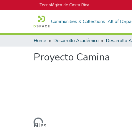
Tecnológico de Costa Rica
Communities & Collections
All of DSpa
Home
Desarrollo Académico
Desarrollo 
Proyecto Camina
Loading...
Files