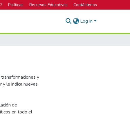
C?
Políticas
Recursos Educativos
Contáctenos
Log In
s transformaciones y
 y le indica nuevas
lación de
ticos en todo el