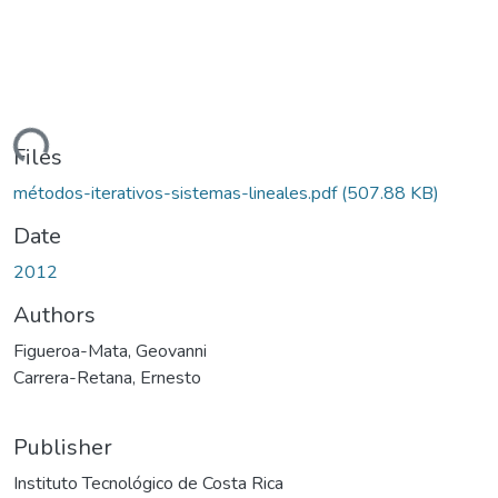
oading...
Files
métodos-iterativos-sistemas-lineales.pdf
(507.88 KB)
Date
2012
Authors
Figueroa-Mata, Geovanni
Carrera-Retana, Ernesto
Publisher
Instituto Tecnológico de Costa Rica