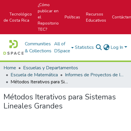
¿Cómo
publicar en
Tecnológico
Recursos
el
Políticas
Contácte
de Costa Rica
Educativos
Repositorio
TEC?
Communities
All of
Statistics
Log In
& Collections
DSpace
Home
Escuelas y Departamentos
Escuela de Matemática
Informes de Proyectos de Investigación
Métodos Iterativos para Sistemas Lineales Grandes
Métodos Iterativos para Sistemas
Lineales Grandes