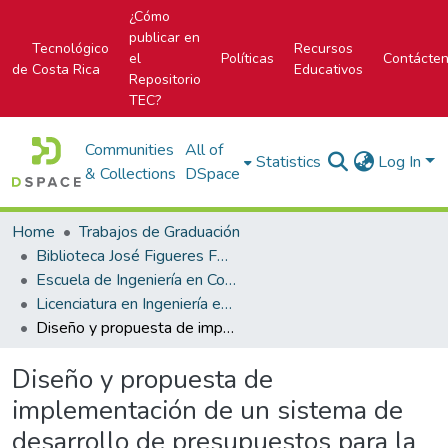
¿Cómo
publicar en
Tecnológico
Recursos
el
Políticas
Contácte
de Costa Rica
Educativos
Repositorio
TEC?
Communities
All of
Statistics
Log In
& Collections
DSpace
Home
Trabajos de Graduación
Biblioteca José Figueres Ferrer
Escuela de Ingeniería en Construcción
Licenciatura en Ingeniería en Construcción
Diseño y propuesta de implementación de un sistema de desarrollo de presupuestos para la empresa constructora Ingenieros Consultores Asociados de Cartago S.A. (IASA)
Diseño y propuesta de
implementación de un sistema de
desarrollo de presupuestos para la