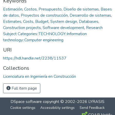
Keywords
Estimación
,
Costos
,
Presupuesto
,
Diseño de sistemas
,
Bases
de datos
,
Proyectos de construcción
,
Desarrollo de sistemas
,
Estimates
,
Costs
,
Budget
,
System design
,
Databases
,
Construction projects
,
Software development
,
Research
Subject Categories::TECHNOLOGY::Information
technology::Computer engineering
URI
https://hdl.handle.net/2238/11537
Collections
Licenciatura en Ingeniería en Construcción
Full item page
DSpace software
copyright © 2002-2026
LYRASIS
Cookie settings
Accessibility settings
Send Feedback
COAR Notify