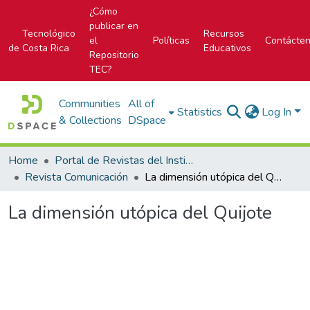
¿Cómo
publicar en
Tecnológico
Recursos
el
Políticas
Contácte
de Costa Rica
Educativos
Repositorio
TEC?
Communities
All of
Statistics
Log In
& Collections
DSpace
Home
Portal de Revistas del Instituto Tecnológico de Costa Rica
Revista Comunicación
La dimensión utópica del Quijote
La dimensión utópica del Quijote