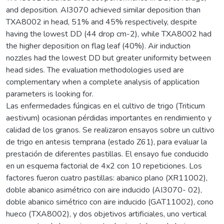
and deposition. AI3070 achieved similar deposition than
TXA8002 in head, 51% and 45% respectively, despite
having the lowest DD (44 drop cm-2), while TXA8002 had
the higher deposition on flag leaf (40%). Air induction
nozzles had the lowest DD but greater uniformity between
head sides. The evaluation methodologies used are
complementary when a complete analysis of application
parameters is looking for.
Las enfermedades fúngicas en el cultivo de trigo (Triticum
aestivum) ocasionan pérdidas importantes en rendimiento y
calidad de los granos. Se realizaron ensayos sobre un cultivo
de trigo en antesis temprana (estado Z61), para evaluar la
prestación de diferentes pastillas. El ensayo fue conducido
en un esquema factorial de 4x2 con 10 repeticiones. Los
factores fueron cuatro pastillas: abanico plano (XR11002),
doble abanico asimétrico con aire inducido (AI3070- 02),
doble abanico simétrico con aire inducido (GAT11002), cono
hueco (TXA8002), y dos objetivos artificiales, uno vertical