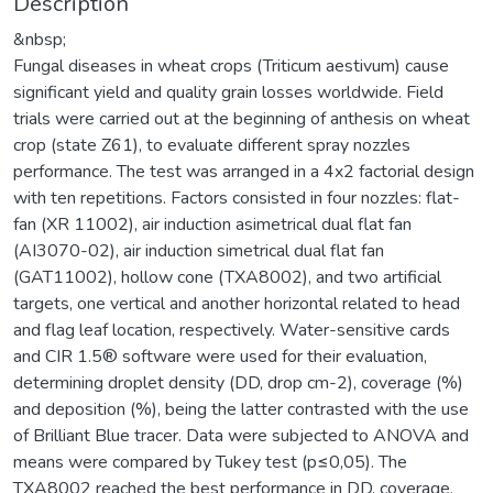
Description
&nbsp;
Fungal diseases in wheat crops (Triticum aestivum) cause
significant yield and quality grain losses worldwide. Field
trials were carried out at the beginning of anthesis on wheat
crop (state Z61), to evaluate different spray nozzles
performance. The test was arranged in a 4x2 factorial design
with ten repetitions. Factors consisted in four nozzles: flat-
fan (XR 11002), air induction asimetrical dual flat fan
(AI3070-02), air induction simetrical dual flat fan
(GAT11002), hollow cone (TXA8002), and two artificial
targets, one vertical and another horizontal related to head
and flag leaf location, respectively. Water-sensitive cards
and CIR 1.5® software were used for their evaluation,
determining droplet density (DD, drop cm-2), coverage (%)
and deposition (%), being the latter contrasted with the use
of Brilliant Blue tracer. Data were subjected to ANOVA and
means were compared by Tukey test (p≤0,05). The
TXA8002 reached the best performance in DD, coverage,