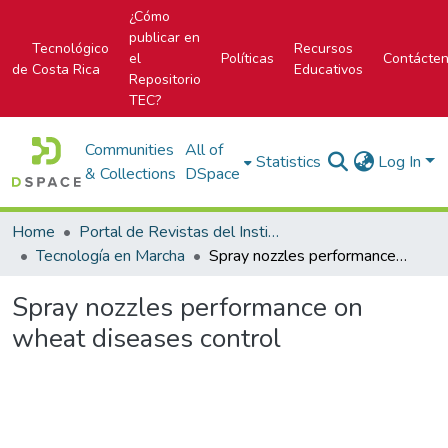
¿Cómo
publicar en
Tecnológico
Recursos
el
Políticas
Contácte
de Costa Rica
Educativos
Repositorio
TEC?
Communities
All of
Statistics
Log In
& Collections
DSpace
Home
Portal de Revistas del Instituto Tecnológico de Costa Rica
Tecnología en Marcha
Spray nozzles performance on wheat diseases control
Spray nozzles performance on
wheat diseases control