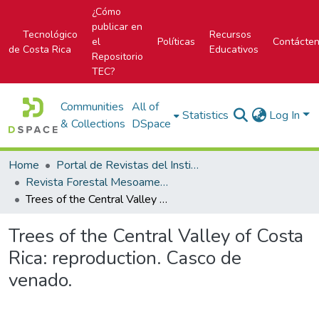
¿Cómo
publicar en
Tecnológico
Recursos
el
Políticas
Contácte
de Costa Rica
Educativos
Repositorio
TEC?
Communities
All of
Statistics
Log In
& Collections
DSpace
Home
Portal de Revistas del Instituto Tecnológico de Costa Rica
Revista Forestal Mesoamericana Kurú
Trees of the Central Valley of Costa Rica: reproduction. Casco de venado.
Trees of the Central Valley of Costa
Rica: reproduction. Casco de
venado.