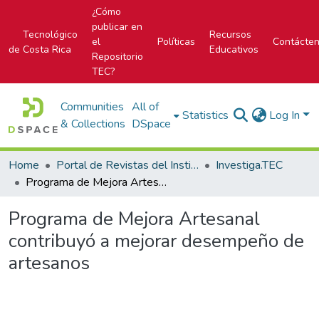
¿Cómo
publicar en
Tecnológico
Recursos
el
Políticas
Contácte
de Costa Rica
Educativos
Repositorio
TEC?
Communities
All of
Statistics
Log In
& Collections
DSpace
Home
Portal de Revistas del Instituto Tecnológico de Costa Rica
Investiga.TEC
Programa de Mejora Artesanal contribuyó a mejorar desempeño de artesanos
Programa de Mejora Artesanal
contribuyó a mejorar desempeño de
artesanos