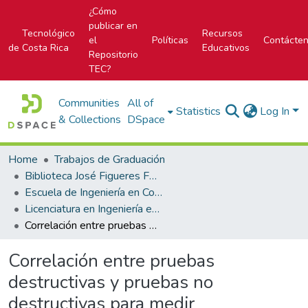
¿Cómo
publicar en
Tecnológico
Recursos
el
Políticas
Contácte
de Costa Rica
Educativos
Repositorio
TEC?
Communities
All of
Statistics
Log In
& Collections
DSpace
Home
Trabajos de Graduación
Biblioteca José Figueres Ferrer
Escuela de Ingeniería en Construcción
Licenciatura en Ingeniería en Construcción
Correlación entre pruebas destructivas y pruebas no destructivas para medir propiedades mecánicas del concreto hidráulico.
Correlación entre pruebas
destructivas y pruebas no
destructivas para medir