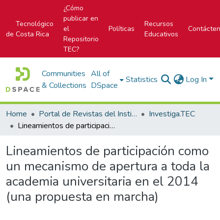
¿Cómo
publicar en
Tecnológico
Recursos
el
Políticas
Contácte
de Costa Rica
Educativos
Repositorio
TEC?
Communities
All of
Statistics
Log In
& Collections
DSpace
Home
Portal de Revistas del Instituto Tecnológico de Costa Rica
Investiga.TEC
Lineamientos de participación como un mecanismo de apertura a toda la academia universitaria en el 2014 (una propuesta en marcha)
Lineamientos de participación como
un mecanismo de apertura a toda la
academia universitaria en el 2014
(una propuesta en marcha)