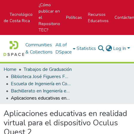
¿Cómo
publicar en
Tecnológico
Recursos
el
Políticas
Contácte
de Costa Rica
Educativos
Repositorio
TEC?
Communities
All of
Statistics
Log In
& Collections
DSpace
Home
Trabajos de Graduación
Biblioteca José Figueres Ferrer
Escuela de Ingeniería en Computación
Bachillerato en Ingeniería en Computación
Aplicaciones educativas en realidad virtual para el dispositivo Oculus Quest 2
Aplicaciones educativas en realidad
virtual para el dispositivo Oculus
Quest 2