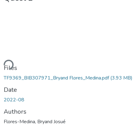
ding...
Files
TF9369_BIB307971_Bryand Flores_Medina.pdf
(3.93 MB)
Date
2022-08
Authors
Flores-Medina, Bryand Josué