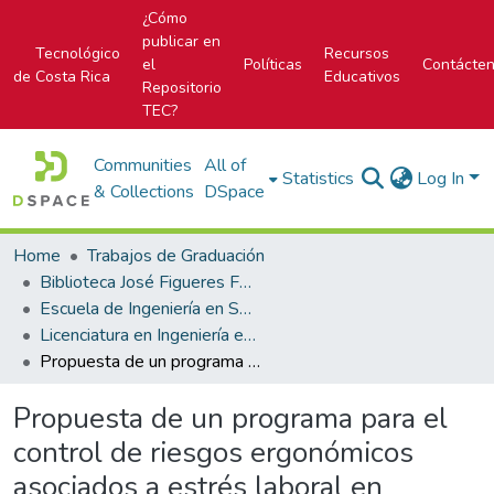
¿Cómo
publicar en
Tecnológico
Recursos
el
Políticas
Contácte
de Costa Rica
Educativos
Repositorio
TEC?
Communities
All of
Statistics
Log In
& Collections
DSpace
Home
Trabajos de Graduación
Biblioteca José Figueres Ferrer
Escuela de Ingeniería en Seguridad Laboral e Higiene Ambiental
Licenciatura en Ingeniería en Seguridad Laboral e Higiene Ambiental
Propuesta de un programa para el control de riesgos ergonómicos asociados a estrés laboral en personas colaboradoras de oficina de la empresa Mood SAS en la sede ubicada en Bogotá, Colombia; del periodo de Julio a Octubre del año 2024
Propuesta de un programa para el
control de riesgos ergonómicos
asociados a estrés laboral en