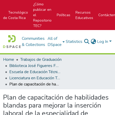
¿Cómo
publicar en
Tecnológico
Recursos
el
Políticas
Contácte
de Costa Rica
Educativos
Repositorio
TEC?
Communities
All of
Statistics
Log In
& Collections
DSpace
Home
Trabajos de Graduación
Biblioteca José Figueres Ferrer
Escuela de Educación Técnica
Licenciatura en Educación Técnica
Plan de capacitación de habilidades blandas para mejorar la inserción laboral de la especialidad de Informática en Desarrollo de Software del Colegio Técnico Profesional Mario Quirós Sasso
Plan de capacitación de habilidades
blandas para mejorar la inserción
laboral de la especialidad de