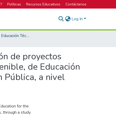
C?
Políticas
Recursos Educativos
Contáctenos
Log In
Maestría en Educación Técnica
ión de proyectos
tenible, de Educación
 Pública, a nivel
Education for the
cs, through a study