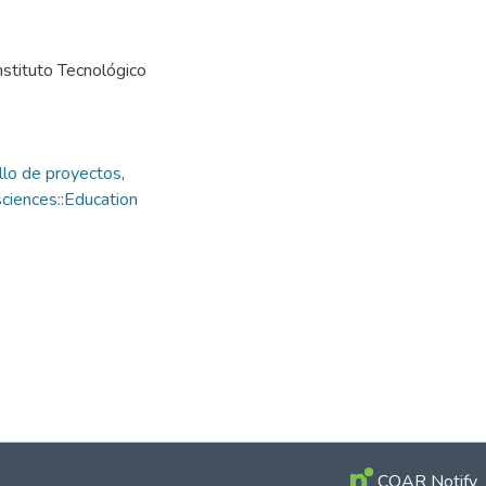
nstituto Tecnológico
llo de proyectos
,
ciences::Education
COAR Notify