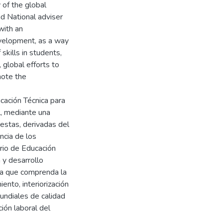
 of the global
nd National adviser
with an
evelopment, as a way
 skills in students,
 global efforts to
mote the
ucación Técnica para
l, mediante una
estas, derivadas del
ncia de los
erio de Educación
 y desarrollo
gia que comprenda la
ento, interiorización
undiales de calidad
ción laboral del