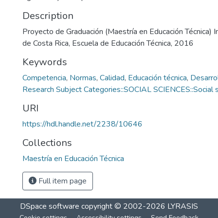
Description
Proyecto de Graduación (Maestría en Educación Técnica) I
de Costa Rica, Escuela de Educación Técnica, 2016
Keywords
Competencia
,
Normas
,
Calidad
,
Educación técnica
,
Desarro
Research Subject Categories::SOCIAL SCIENCES::Social s
URI
https://hdl.handle.net/2238/10646
Collections
Maestría en Educación Técnica
Full item page
DSpace software
copyright © 2002-2026
LYRASIS
Cookie settings
Accessibility settings
Send Feedback