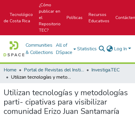
¿Cómo
publicar en
Tecnológico
Recursos
el
Políticas
Contácte
de Costa Rica
Educativos
Repositorio
TEC?
Communities
All of
Statistics
Log In
& Collections
DSpace
Home
Portal de Revistas del Instituto Tecnológico de Costa Rica
Investiga.TEC
Utilizan tecnologías y metodologías parti- cipativas para visibilizar comunidad Erizo Juan Santamaría
Utilizan tecnologías y metodologías
parti- cipativas para visibilizar
comunidad Erizo Juan Santamaría