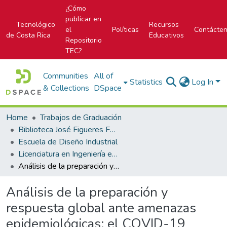
¿Cómo
publicar en
Tecnológico
Recursos
el
Políticas
Contácte
de Costa Rica
Educativos
Repositorio
TEC?
Communities
All of
Statistics
Log In
& Collections
DSpace
Home
Trabajos de Graduación
Biblioteca José Figueres Ferrer
Escuela de Diseño Industrial
Licenciatura en Ingeniería en Diseño Industrial
Análisis de la preparación y respuesta global ante amenazas epidemiológicas: el COVID-19 como caso de estudio.
Análisis de la preparación y
respuesta global ante amenazas
epidemiológicas: el COVID-19