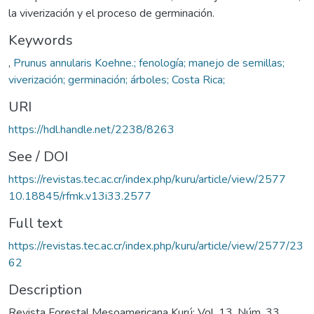
la viverización y el proceso de germinación.
Keywords
,
Prunus annularis Koehne.; fenología; manejo de semillas;
viverización; germinación; árboles; Costa Rica;
URI
https://hdl.handle.net/2238/8263
See / DOI
https://revistas.tec.ac.cr/index.php/kuru/article/view/2577
10.18845/rfmk.v13i33.2577
Full text
https://revistas.tec.ac.cr/index.php/kuru/article/view/2577/23
62
Description
Revista Forestal Mesoamericana Kurú; Vol. 13, Núm. 33