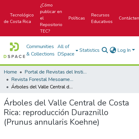
¿Cómo
publicar en
Tecnológico
Recursos
el
Políticas
Contácte
de Costa Rica
Educativos
Repositorio
TEC?
Communities
All of
Statistics
Log In
& Collections
DSpace
Home
Portal de Revistas del Instituto Tecnológico de Costa Rica
Revista Forestal Mesoamericana Kurú
Árboles del Valle Central de Costa Rica: reproducción Duraznillo (Prunus annularis Koehne)
Árboles del Valle Central de Costa
Rica: reproducción Duraznillo
(Prunus annularis Koehne)