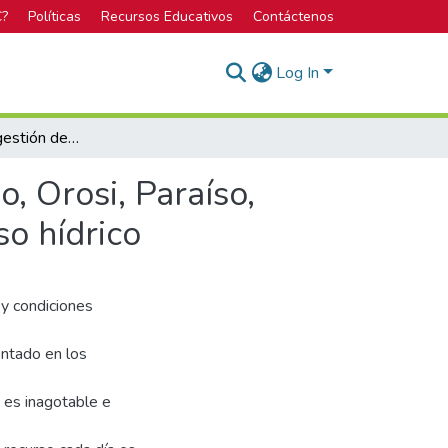
C?
Políticas
Recursos Educativos
Contáctenos
Log In
Evaluación de la gestión de la ASADA de Río Macho, Orosi, Paraíso, desde una perspectiva del uso sostenible del recurso hídrico
, Orosi, Paraíso,
so hídrico
 y condiciones
entado en los
o es inagotable e