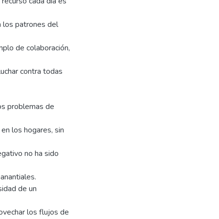
recurso cada día es
n los patrones del
lo de colaboración,
 luchar contra todas
los problemas de
 en los hogares, sin
egativo no ha sido
anantiales.
esidad de un
ovechar los flujos de