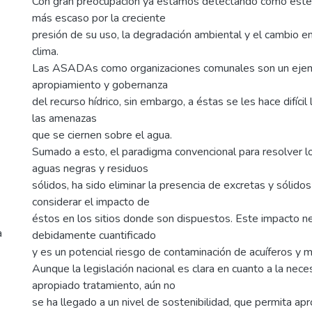
Con gran preocupación ya estamos detectando como este 
más escaso por la creciente
presión de su uso, la degradación ambiental y el cambio e
clima.
Las ASADAs como organizaciones comunales son un ejemp
apropiamiento y gobernanza
del recurso hídrico, sin embargo, a éstas se les hace difícil
las amenazas
que se ciernen sobre el agua.
Sumado a esto, el paradigma convencional para resolver 
aguas negras y residuos
sólidos, ha sido eliminar la presencia de excretas y sólidos
considerar el impacto de
éstos en los sitios donde son dispuestos. Este impacto n
a
debidamente cuantificado
y es un potencial riesgo de contaminación de acuíferos y m
Aunque la legislación nacional es clara en cuanto a la nec
apropiado tratamiento, aún no
se ha llegado a un nivel de sostenibilidad, que permita apr