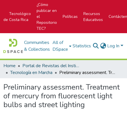
¿Cómo
publicar en
Tecnológico
Recursos
el
Políticas
Contácte
de Costa Rica
Educativos
Repositorio
TEC?
Communities
All of
Statistics
Log In
& Collections
DSpace
Home
Portal de Revistas del Instituto Tecnológico de Costa Rica
Tecnología en Marcha
Preliminary assessment. Treatment of mercury from fluorescent light bulbs and street lighting
Preliminary assessment. Treatment
of mercury from fluorescent light
bulbs and street lighting