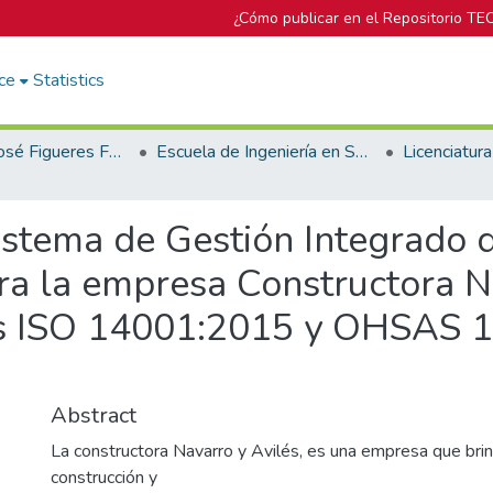
¿Cómo publicar en el Repositorio TE
ce
Statistics
Biblioteca José Figueres Ferrer
Escuela de Ingeniería en Seguridad Laboral e Higiene Ambiental
istema de Gestión Integrado 
a la empresa Constructora Na
as ISO 14001:2015 y OHSAS 
Abstract
La constructora Navarro y Avilés, es una empresa que brin
construcción y