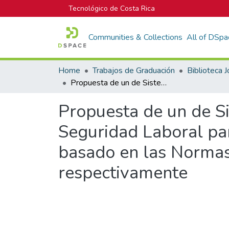
Tecnológico de Costa Rica
Communities & Collections
All of DSpa
Home
Trabajos de Graduación
Propuesta de un de Sistema de Gestión Integrado de Ambiente, Salud y Seguridad Laboral para la empresa Constructora Navarro y Avilés S.A., basado en las Normas ISO 14001:2015 y OHSAS 18001:2009 respectivamente
Propuesta de un de S
Seguridad Laboral par
basado en las Norm
respectivamente