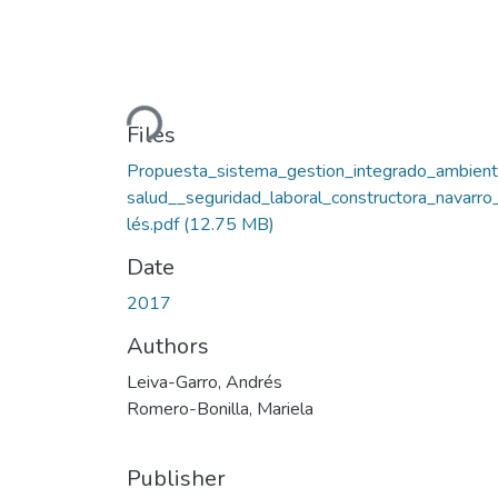
Loading...
Files
Propuesta_sistema_gestion_integrado_ambien
salud__seguridad_laboral_constructora_navarro
lés.pdf
(12.75 MB)
Date
2017
Authors
Leiva-Garro, Andrés
Romero-Bonilla, Mariela
Publisher