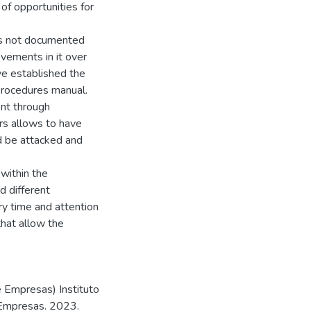
of opportunities for
 is not documented
ovements in it over
ave established the
 procedures manual.
ent through
rs allows to have
d be attacked and
within the
 different
ry time and attention
that allow the
e Empresas) Instituto
 Empresas. 2023.