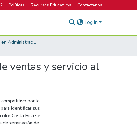
C?
Políticas
Recursos Educativos
Contáctenos
Log In
Bachillerato en Administración de Empresas
e ventas y servicio al
 competitivo por lo
ara identificar sus
color Costa Rica se
la determinación de