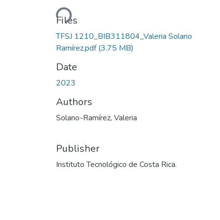
Loading...
Files
TFSJ 1210_BIB311804_Valeria Solano
Ramírez.pdf
(3.75 MB)
Date
2023
Authors
Solano-Ramírez, Valeria
Publisher
Instituto Tecnológico de Costa Rica.