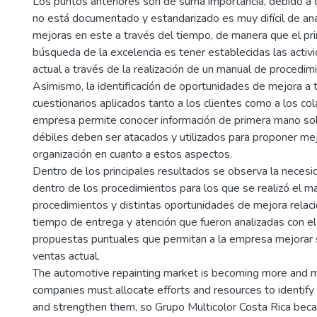
Los puntos anteriores son de suma importancia, debido a
no está documentado y estandarizado es muy difícil de ana
mejoras en este a través del tiempo, de manera que el pr
búsqueda de la excelencia es tener establecidas las activ
actual a través de la realización de un manual de procedim
Asimismo, la identificación de oportunidades de mejora a 
cuestionarios aplicados tanto a los clientes como a los co
empresa permite conocer información de primera mano so
débiles deben ser atacados y utilizados para proponer mej
organización en cuanto a estos aspectos.
Dentro de los principales resultados se observa la necesid
dentro de los procedimientos para los que se realizó el m
procedimientos y distintas oportunidades de mejora relaci
tiempo de entrega y atención que fueron analizadas con el
propuestas puntuales que permitan a la empresa mejorar
ventas actual.
The automotive repainting market is becoming more and m
companies must allocate efforts and resources to identify
and strengthen them, so Grupo Multicolor Costa Rica beca