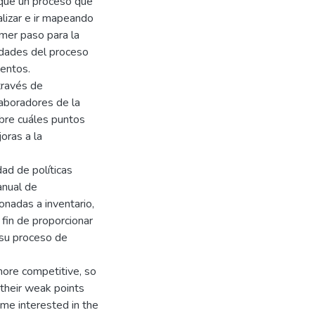
 que un proceso que
lizar e ir mapeando
imer paso para la
idades del proceso
ientos.
través de
laboradores de la
bre cuáles puntos
oras a la
ad de políticas
anual de
onadas a inventario,
 fin de proporcionar
 su proceso de
ore competitive, so
 their weak points
me interested in the