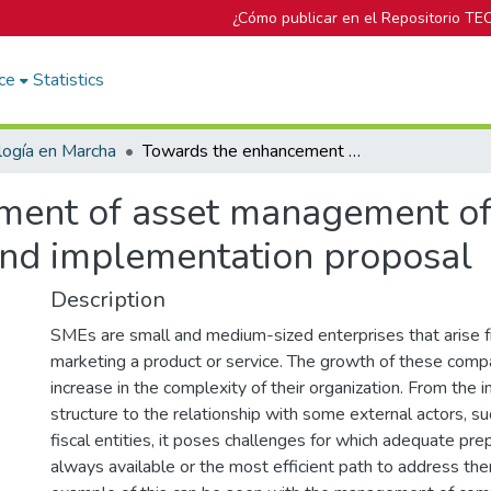
¿Cómo publicar en el Repositorio TE
ce
Statistics
logía en Marcha
Towards the enhancement of asset management of critical equipment in SMEs: methodology and implementation proposal
ent of asset management of c
nd implementation proposal
Description
SMEs are small and medium-sized enterprises that arise f
marketing a product or service. The growth of these compa
increase in the complexity of their organization. From the in
structure to the relationship with some external actors, s
fiscal entities, it poses challenges for which adequate prep
always available or the most efficient path to address the