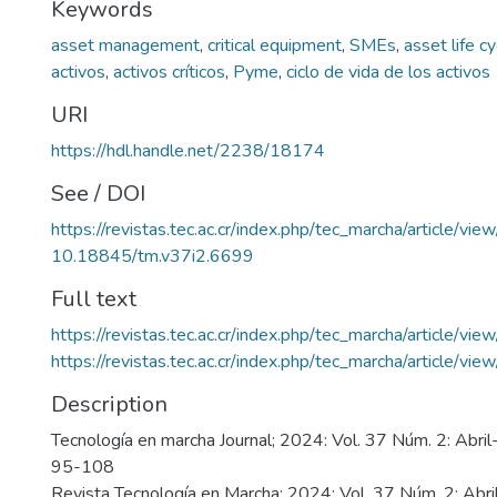
Keywords
asset management
,
critical equipment
,
SMEs
,
asset life cy
activos
,
activos críticos
,
Pyme
,
ciclo de vida de los activos
URI
https://hdl.handle.net/2238/18174
See / DOI
https://revistas.tec.ac.cr/index.php/tec_marcha/article/vi
10.18845/tm.v37i2.6699
Full text
https://revistas.tec.ac.cr/index.php/tec_marcha/article/v
https://revistas.tec.ac.cr/index.php/tec_marcha/article/v
Description
Tecnología en marcha Journal; 2024: Vol. 37 Núm. 2: Abril
95-108
Revista Tecnología en Marcha; 2024: Vol. 37 Núm. 2: Abri