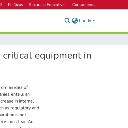
C?
Políticas
Recursos Educativos
Contáctenos
Log In
ritical equipment in
rom an idea of
nies entails an
crease in internal
uch as regulatory and
aration is not
m is not clear. An