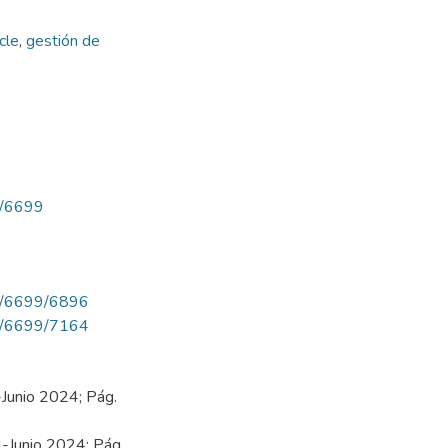
cle
,
gestión de
ew/6699
iew/6699/6896
iew/6699/7164
-Junio 2024; Pág.
l-Junio 2024; Pág.