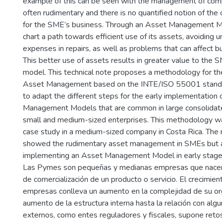
example of this can be seen with the management of comp
often rudimentary and there is no quantified notion of the cr
for the SME’s business. Through an Asset Management M
chart a path towards efficient use of its assets, avoiding 
expenses in repairs, as well as problems that can affect bu
This better use of assets results in greater value to the 
model. This technical note proposes a methodology for th
Asset Management based on the INTE/ISO 55001 standar
to adapt the different steps for the early implementation
Management Models that are common in large consolidat
small and medium-sized enterprises. This methodology was
case study in a medium-sized company in Costa Rica. The r
showed the rudimentary asset management in SMEs but als
implementing an Asset Management Model in early stag
Las Pymes son pequeñas y medianas empresas que nacen a
de comercialización de un producto o servicio. El crecimie
empresas conlleva un aumento en la complejidad de su or
aumento de la estructura interna hasta la relación con alg
externos, como entes reguladores y fiscales, supone retos