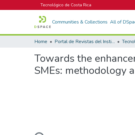
Tecnológico de Costa Rica
Communities & Collections
All of DSpa
Home
Portal de Revistas del Instituto Tecnológico de Costa Rica
Tecno
Towards the enhancem
SMEs: methodology a
Loading...