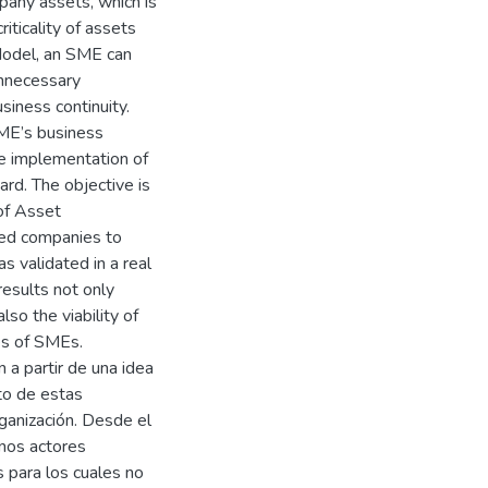
any assets, which is
iticality of assets
odel, an SME can
unnecessary
siness continuity.
SME’s business
e implementation of
d. The objective is
 of Asset
ed companies to
 validated in a real
esults not only
o the viability of
es of SMEs.
 partir de una idea
nto de estas
ganización. Desde el
unos actores
 para los cuales no