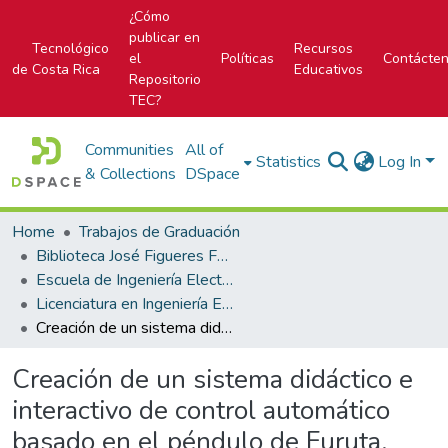
¿Cómo
publicar en
Tecnológico
Recursos
el
Políticas
Contácte
de Costa Rica
Educativos
Repositorio
TEC?
Communities
All of
Statistics
Log In
& Collections
DSpace
Home
Trabajos de Graduación
Biblioteca José Figueres Ferrer
Escuela de Ingeniería Electrónica
Licenciatura en Ingeniería Electrónica
Creación de un sistema didáctico e interactivo de control automático basado en el péndulo de Furuta.
Creación de un sistema didáctico e
interactivo de control automático
basado en el péndulo de Furuta.