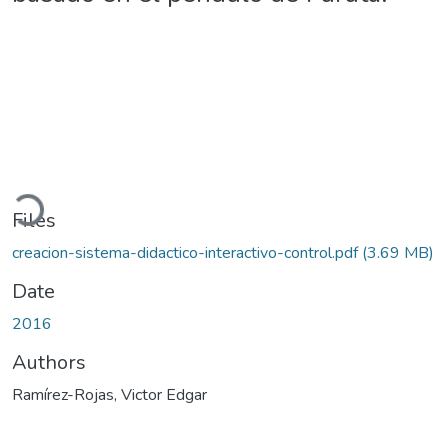
oading...
Files
creacion-sistema-didactico-interactivo-control.pdf
(3.69 MB)
Date
2016
Authors
Ramírez-Rojas, Victor Edgar