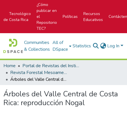
¿Cómo
publicar en
Tecnológico
Recursos
el
Políticas
Contácte
de Costa Rica
Educativos
Repositorio
TEC?
Communities
All of
Statistics
Log In
& Collections
DSpace
Home
Portal de Revistas del Instituto Tecnológico de Costa Rica
Revista Forestal Mesoamericana Kurú
Árboles del Valle Central de Costa Rica: reproducción Nogal
Árboles del Valle Central de Costa
Rica: reproducción Nogal