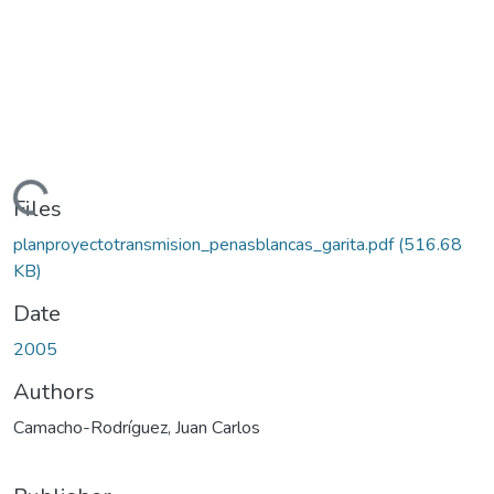
Loading...
Files
planproyectotransmision_penasblancas_garita.pdf
(516.68
KB)
Date
2005
Authors
Camacho-Rodríguez, Juan Carlos