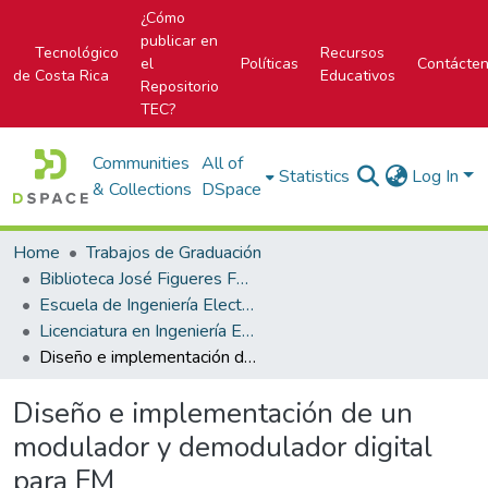
¿Cómo
publicar en
Tecnológico
Recursos
el
Políticas
Contácte
de Costa Rica
Educativos
Repositorio
TEC?
Communities
All of
Statistics
Log In
& Collections
DSpace
Home
Trabajos de Graduación
Biblioteca José Figueres Ferrer
Escuela de Ingeniería Electrónica
Licenciatura en Ingeniería Electrónica
Diseño e implementación de un modulador y demodulador digital para FM
Diseño e implementación de un
modulador y demodulador digital
para FM