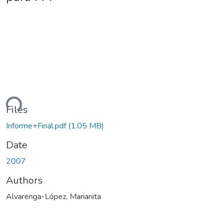
ding...
Files
Informe+Final.pdf
(1.05 MB)
Date
2007
Authors
Alvarenga-López, Marianita