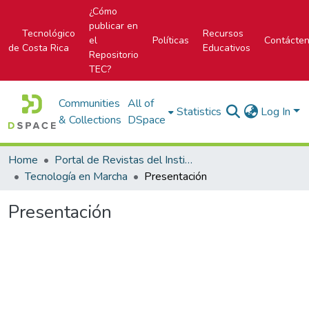
¿Cómo
publicar en
Tecnológico
Recursos
el
Políticas
Contácte
de Costa Rica
Educativos
Repositorio
TEC?
Communities
All of
Statistics
Log In
& Collections
DSpace
Home
Portal de Revistas del Instituto Tecnológico de Costa Rica
Tecnología en Marcha
Presentación
Presentación