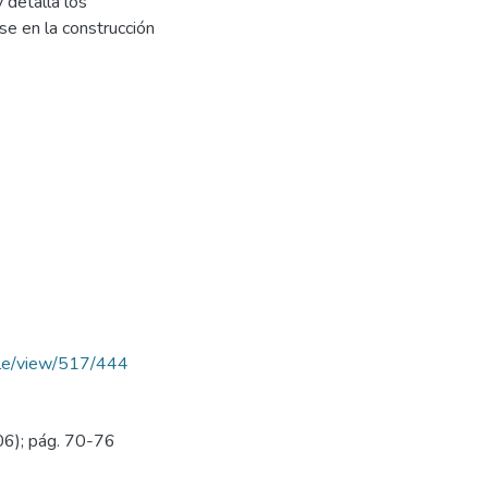
 detalla los
e en la construcción
ticle/view/517/444
06); pág. 70-76