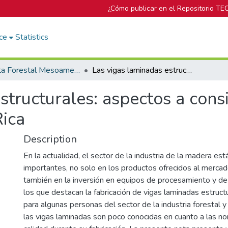
¿Cómo publicar en el Repositorio TE
ce
Statistics
Revista Forestal Mesoamericana Kurú
Las vigas laminadas estructurales: aspectos a considerar para su fabricación en Costa Rica
structurales: aspectos a cons
Rica
Description
En la actualidad, el sector de la industria de la madera es
importantes, no solo en los productos ofrecidos al mercad
también en la inversión en equipos de procesamiento y de i
los que destacan la fabricación de vigas laminadas estruct
para algunas personas del sector de la industria forestal y 
las vigas laminadas son poco conocidas en cuanto a las n