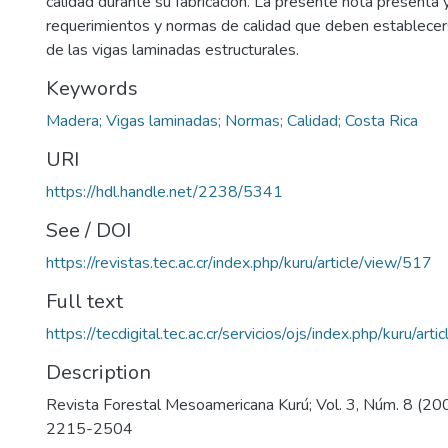
calidad durante su fabricación. La presente nota presenta y
requerimientos y normas de calidad que deben establecers
de las vigas laminadas estructurales.
Keywords
Madera; Vigas laminadas; Normas; Calidad; Costa Rica
URI
https://hdl.handle.net/2238/5341
See / DOI
https://revistas.tec.ac.cr/index.php/kuru/article/view/517
Full text
https://tecdigital.tec.ac.cr/servicios/ojs/index.php/kuru/ar
Description
Revista Forestal Mesoamericana Kurú; Vol. 3, Núm. 8 (20
2215-2504