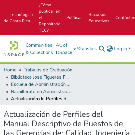
¿Cómo
publicar en
Tecnológico
Recursos
el
Políticas
Contácte
de Costa Rica
Educativos
Repositorio
TEC?
Communities
All of
Statistics
Log In
& Collections
DSpace
Home
Trabajos de Graduación
Biblioteca José Figueres Ferrer
Escuela de Administración de Empresas
Bachillerato en Administración de Empresas
Actualización de Perfiles del Manual Descriptivo de Puestos de las Gerencias de: Calidad, Ingeniería de planta, Manufactura, Operaciones y Preparación de vidrio de Vidriera Centroamericana S.A. (VICESA)
Actualización de Perfiles del
Manual Descriptivo de Puestos de
las Gerencias de: Calidad, Ingeniería