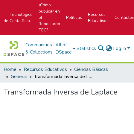
¿Cómo
publicar en
Tecnológico
Recursos
el
Políticas
Contácte
de Costa Rica
Educativos
Repositorio
TEC?
Communities
All of
Statistics
Log In
& Collections
DSpace
Home
Recursos Educativos
Ciencias Básicas
General
Transformada Inversa de Laplace
Transformada Inversa de Laplace