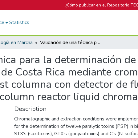
¿Cómo publicar en el Repositorio TE
ce
Statistics
logía en Marcha
Validación de una técnica para la determinación de toxinas paralizantes en moluscos bivalvos de Costa Rica mediante cromatografía líquida acoplada a reactor post columna con detector de fluorescencia Validation of a post – column reactor liquid chromatogr
nica para la determinación de
de Costa Rica mediante croma
st columna con detector de f
– column reactor liquid chrom
Description
Chromatographic and extraction conditions were implemen
for the determination of twelve paralytic toxins (PSP) in bi
STX’s (saxitoxins), GTX’s (gonyautoxins) and C’s (N-sulfo