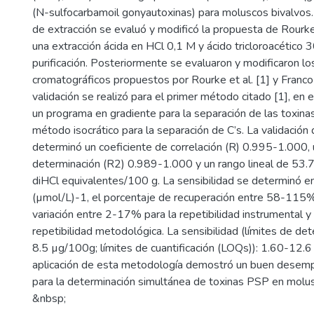
(N-sulfocarbamoil gonyautoxinas) para moluscos bivalvos.
de extracción se evaluó y modificó la propuesta de Rourke e
una extracción ácida en HCl 0,1 M y ácido tricloroacético 
purificación. Posteriormente se evaluaron y modificaron 
cromatográficos propuestos por Rourke et al. [1] y Franco
validación se realizó para el primer método citado [1], en 
un programa en gradiente para la separación de las toxina
método isocrático para la separación de C’s. La validació
determinó un coeficiente de correlación (R) 0.995-1.000, 
determinación (R2) 0.989-1.000 y un rango lineal de 53
diHCl equivalentes/100 g. La sensibilidad se determinó 
(µmol/L)-1, el porcentaje de recuperación entre 58-115%,
variación entre 2-17% para la repetibilidad instrumental
repetibilidad metodológica. La sensibilidad (límites de det
8.5 µg/100g; límites de cuantificación (LOQs)): 1.60-12.
aplicación de esta metodología demostró un buen desem
para la determinación simultánea de toxinas PSP en molu
&nbsp;