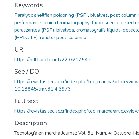
Keywords
Paralytic shellfish poisoning (PSP)
,
bivalves
,
post column 
performance liquid chromatography-fluorescence detecto
paralizantes (PSP)
,
bivalvos
,
cromatografía líquida-detecto
(HPLC-LF)
,
reactor post-columna
URI
https://hdl.handle.net/2238/17543
See / DOI
https://revistas.tec.ac.cr/index.php/tec_marcha/article/vi
10.18845/tm.v31i4.3973
Full text
https://revistas.tec.ac.cr/index.php/tec_marcha/article/v
Description
Tecnología en marcha Journal; Vol. 31, Núm. 4: Octubre-