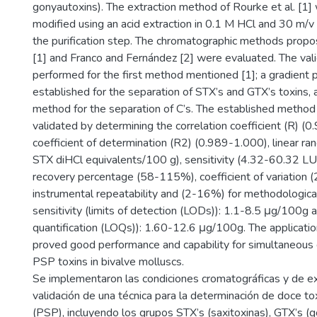
gonyautoxins). The extraction method of Rourke et al. [1
modified using an acid extraction in 0.1 M HCl and 30 m/v t
the purification step. The chromatographic methods propo
[1] and Franco and Fernández [2] were evaluated. The val
performed for the first method mentioned [1]; a gradient 
established for the separation of STX’s and GTX’s toxins, a
method for the separation of C’s. The established method
validated by determining the correlation coefficient (R) (
coefficient of determination (R2) (0.989-1.000), linear r
STX diHCl equivalents/100 g), sensitivity (4.32-60.32 LU
recovery percentage (58-115%), coefficient of variation 
instrumental repeatability and (2-16%) for methodological 
sensitivity (limits of detection (LODs)): 1.1-8.5 μg/100g a
quantification (LOQs)): 1.60-12.6 μg/100g. The applicatio
proved good performance and capability for simultaneous 
PSP toxins in bivalve molluscs.
Se implementaron las condiciones cromatográficas y de ex
validación de una técnica para la determinación de doce to
(PSP), incluyendo los grupos STX’s (saxitoxinas), GTX’s (g