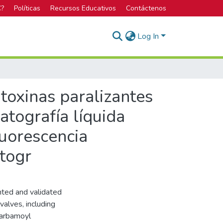
C?
Políticas
Recursos Educativos
Contáctenos
Log In
 toxinas paralizantes
tografía líquida
luorescencia
atogr
ted and validated
valves, including
carbamoyl