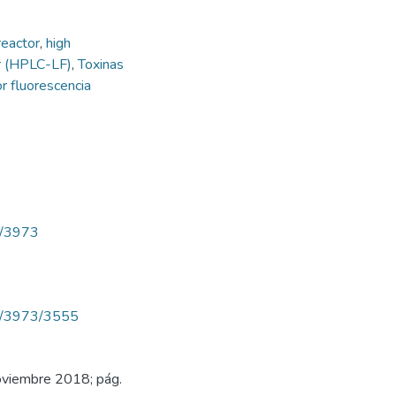
reactor
,
high
r (HPLC-LF)
,
Toxinas
r fluorescencia
ew/3973
iew/3973/3555
Noviembre 2018; pág.