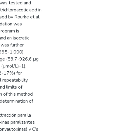
] was tested and
richloroacetic acid in
sed by Rourke et al.
idation was
program is
nd an isocratic
 was further
0.995-1.000),
ange (53.7-926.6 μg
 (μmol/L)-1),
(2-17%) for
repeatability,
nd limits of
n of this method
determination of
tracción para la
xinas paralizantes
onyautoxinas) y C’s