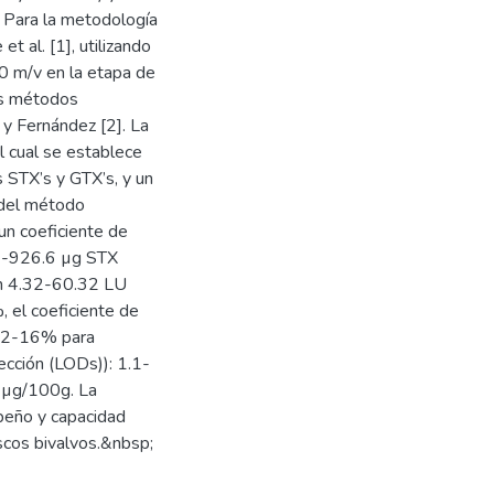
 Para la metodología
t al. [1], utilizando
30 m/v en la etapa de
los métodos
 y Fernández [2]. La
el cual se establece
s STX’s y GTX’s, y un
n del método
un coeficiente de
.7-926.6 µg STX
en 4.32-60.32 LU
 el coeficiente de
 y 2-16% para
ección (LODs)): 1.1-
6 µg/100g. La
peño y capacidad
scos bivalvos.&nbsp;