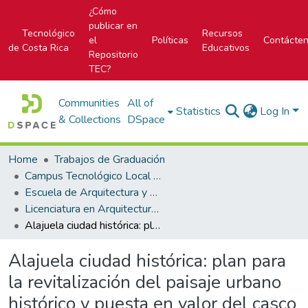
¿Cómo
publicar en
Tecnológico
Recursos
el
Políticas
Contácte
de Costa Rica
Educativos
Repositorio
TEC?
Communities
All of
Statistics
Log In
& Collections
DSpace
Home
Trabajos de Graduación
Campus Tecnológico Local San José
Escuela de Arquitectura y Urbanismo
Licenciatura en Arquitectura y Urbanismo
Alajuela ciudad histórica: plan para la revitalización del paisaje urbano histórico y puesta en valor del casco central de Alajuela
Alajuela ciudad histórica: plan para
la revitalización del paisaje urbano
histórico y puesta en valor del casco