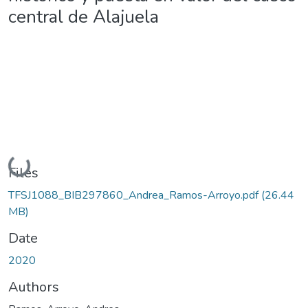
central de Alajuela
Loading...
Files
TFSJ1088_BIB297860_Andrea_Ramos-Arroyo.pdf
(26.44
MB)
Date
2020
Authors