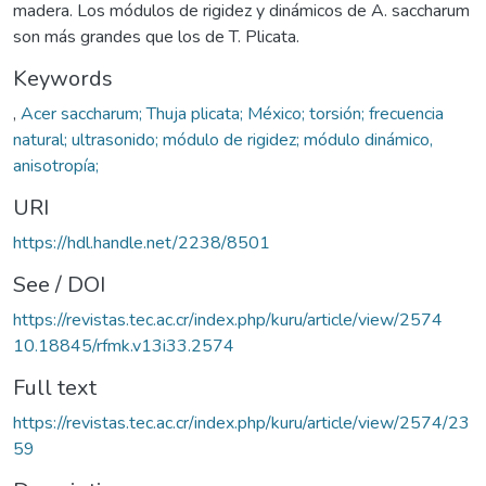
madera. Los módulos de rigidez y dinámicos de A. saccharum
son más grandes que los de T. Plicata.
Keywords
,
Acer saccharum; Thuja plicata; México; torsión; frecuencia
natural; ultrasonido; módulo de rigidez; módulo dinámico,
anisotropía;
URI
https://hdl.handle.net/2238/8501
See / DOI
https://revistas.tec.ac.cr/index.php/kuru/article/view/2574
10.18845/rfmk.v13i33.2574
Full text
https://revistas.tec.ac.cr/index.php/kuru/article/view/2574/23
59