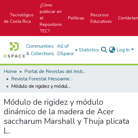
¿Cómo
publicar en
Tecnológico
Recursos
el
Políticas
Contácte
de Costa Rica
Educativos
Repositorio
TEC?
Communities
All of
Statistics
Log In
& Collections
DSpace
Home
Portal de Revistas del Instituto Tecnológico de Costa Rica
Revista Forestal Mesoamericana Kurú
Módulo de rigidez y módulo dinámico de la madera de Acer saccharum Marshall y Thuja plicata L.
Módulo de rigidez y módulo
dinámico de la madera de Acer
saccharum Marshall y Thuja plicata
L.