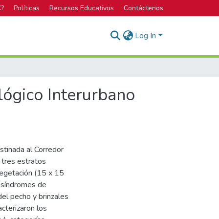
C?
Políticas
Recursos Educativos
Contáctenos
Log In
lógico Interurbano
stinada al Corredor
 tres estratos
vegetación (15 x 15
y síndromes de
del pecho y brinzales
acterizaron los