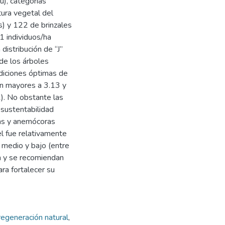
u), categorías
tura vegetal del
s) y 122 de brinzales
1 individuos/ha
distribución de “J”
 de los árboles
diciones óptimas de
on mayores a 3.13 y
1). No obstante las
 sustentabilidad
ras y anemócoras
l fue relativamente
 medio y bajo (entre
n y se recomiendan
ra fortalecer su
regeneración natural
,