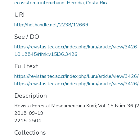
ecosistema interurbano
,
Heredia
,
Costa Rica
URI
http://hdl.handle.net/2238/12669
See / DOI
https://revistas.tec.ac.cr/index.php/kuru/article/view/3426
10.18845/rfmk.v15i36.3426
Full text
https://revistas.tec.ac.cr/index.php/kuru/article/view/342
https://revistas.tec.ac.cr/index.php/kuru/article/view/342
Description
Revista Forestal Mesoamericana Kurú; Vol. 15 Núm. 36 (2
2018; 09-19
2215-2504
Collections