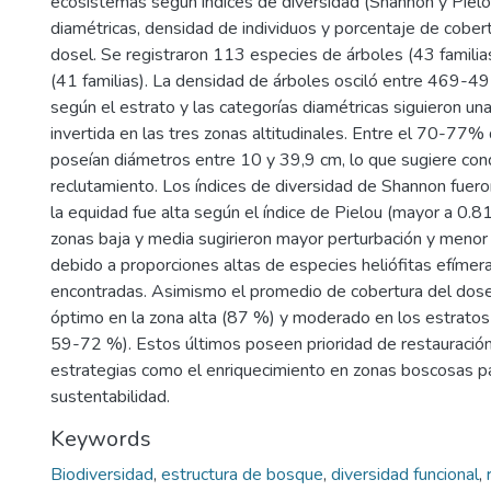
ecosistemas según índices de diversidad (Shannon y Pielo
diamétricas, densidad de individuos y porcentaje de cober
dosel. Se registraron 113 especies de árboles (43 familia
(41 familias). La densidad de árboles osciló entre 469-49
según el estrato y las categorías diamétricas siguieron una 
invertida en las tres zonas altitudinales. Entre el 70-77%
poseían diámetros entre 10 y 39,9 cm, lo que sugiere con
reclutamiento. Los índices de diversidad de Shannon fuer
la equidad fue alta según el índice de Pielou (mayor a 0.8
zonas baja y media sugirieron mayor perturbación y menor
debido a proporciones altas de especies heliófitas efíme
encontradas. Asimismo el promedio de cobertura del dose
óptimo en la zona alta (87 %) y moderado en los estratos
59-72 %). Estos últimos poseen prioridad de restauració
estrategias como el enriquecimiento en zonas boscosas pa
sustentabilidad.
Keywords
Biodiversidad
,
estructura de bosque
,
diversidad funcional
,