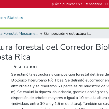
¿Cómo publicar en el Repositorio TE
ce
Statistics
Revista Forestal Mesoamericana Kurú
Composición y estructura forestal del Corredor Biológico Interurbano Río Tibás, Heredia, Costa Rica
ura forestal del Corredor Bio
osta Rica
Description
Se estimó la estructura y composición forestal del área de
Biológico Interurbano Río Tibás. Se delimitó el corredor en
altitudinales y se realizaron 61 parcelas de muestreo de 
m). Se evaluó la riqueza, abundancia, gremios ecológicos 
dispersión de árboles mayores o igual a 10 cm a la altura 
(individuos entre 30 cm y 1,5 m de altura). También se car