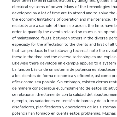
have been taken in consideration by designers, gliders and
electrical systems of power. Many of the technologies th
developed by a lot of time are to attend and to solve the 
the economic limitations of operation and maintenance. Th
reliability are a sample of them, so across the time, have 
order to quantify the events related so much in his operati
of maintenance, faults, between others in the diverse peri
especially for the affectation to the clients and first of al
that can produce. In the following technical note the evolut
these in the time and the diverse technologies are explaine
Likewise there develops an example applied to a system o
La función básica de un sistema de potencia es abastecer 
a los clientes de forma económica y eficiente, así como pro
eficaz como sea posible. Sin embargo, existen ciertas rest
de manera considerable el cumplimiento de estos objetivo
se relacionan directamente con la calidad del abastecimie
ejemplo, las variaciones en tensión de barras y de la frecue
diseñadores, planificadores y operadores de los sistemas 
potencia han tomado en cuenta estos problemas. Muchas d