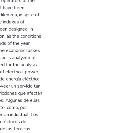
 operators of the
at have been
dilemma, in spite of
e indexes of
been designed, in
on, as the conditions
ods of the year,
l the economic losses
ion is analyzed of
d for the analysis.
f electrical power.
de energía eléctrica
veer un servicio tan
ricciones que afectan
s. Algunas de ellas
nto, como, por
ncia industrial. Los
eléctricos de
e las técnicas