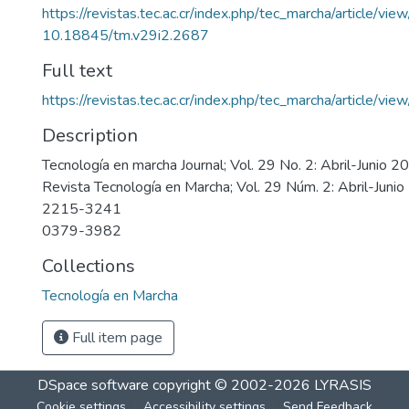
https://revistas.tec.ac.cr/index.php/tec_marcha/article/vi
10.18845/tm.v29i2.2687
Full text
https://revistas.tec.ac.cr/index.php/tec_marcha/article/vi
Description
Tecnología en marcha Journal; Vol. 29 No. 2: Abril-Junio 2
Revista Tecnología en Marcha; Vol. 29 Núm. 2: Abril-Juni
2215-3241
0379-3982
Collections
Tecnología en Marcha
Full item page
DSpace software
copyright © 2002-2026
LYRASIS
Cookie settings
Accessibility settings
Send Feedback