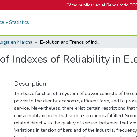
¿Cómo publicar en el Repositorio TE
ce
Statistics
logía en Marcha
Evolution and Trends of Indexes of Reliability in Electrical Systems of Power
f Indexes of Reliability in El
Description
The basic function of a system of power consists of the sup
power to the clients, economic, efficient form, and to prov
service. Nevertheless, there exist certain restrictions that
considerably in order that such a situation is fulfilled. Som
related directly to the quality of service, between that we
Variations in tension of bars and of the industrial frequen