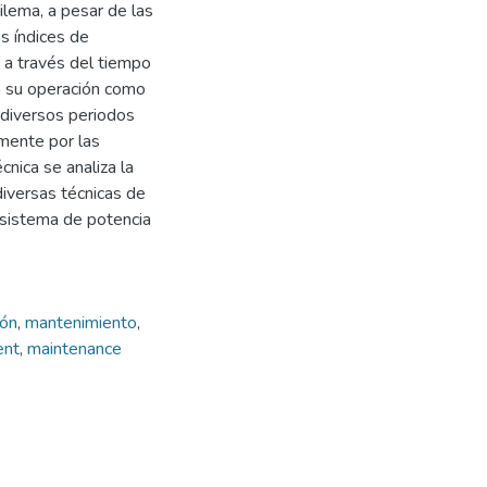
ilema, a pesar de las
s índices de
s a través del tiempo
on su operación como
 diversos periodos
lmente por las
nica se analiza la
diversas técnicas de
n sistema de potencia
ión
,
mantenimiento
,
ent
,
maintenance