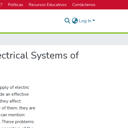
C?
Políticas
Recursos Educativos
Contáctenos
Log In
ectrical Systems of
ply of electric
ide an effective
 they affect
e of them, they are
 can mention:
cy. These problems