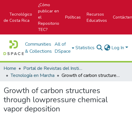
¿Cómo
publicar en
Tecnológico
Recursos
el
Políticas
Contácte
de Costa Rica
Educativos
Repositorio
TEC?
Communities
All of
Statistics
Log In
& Collections
DSpace
Home
Portal de Revistas del Instituto Tecnológico de Costa Rica
Tecnología en Marcha
Growth of carbon structures through lowpressure chemical vapor deposition
Growth of carbon structures
through lowpressure chemical
vapor deposition