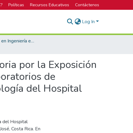
C?
Políticas
Recursos Educativos
Contáctenos
Log In
Bachillerato en Ingeniería en Seguridad Laboral e Higiene Ambiental
ria por la Exposición
oratorios de
logía del Hospital
a del Hospital
José, Costa Rica. En