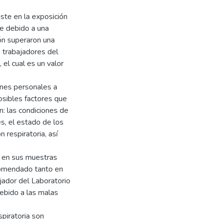
iste en la exposición
ue debido a una
ón superaron una
s trabajadores del
 el cual es un valor
iones personales a
osibles factores que
n: las condiciones de
es, el estado de los
 respiratoria, así
n en sus muestras
comendado tanto en
ajador del Laboratorio
ebido a las malas
piratoria son