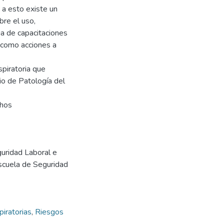
 a esto existe un
bre el uso,
ia de capacitaciones
í como acciones a
piratoria que
cio de Patología del
chos
guridad Laboral e
Escuela de Seguridad
iratorias
,
Riesgos