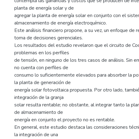
contempla las ganancias y costos que se producen de inte
planta de energía solar y de
agregar la planta de energía solar en conjunto con el sist
almacenamiento de energía electroquímico.
Este análisis financiero propone, a su vez, un enfoque de r
toma de decisiones gerenciales.
Los resultados del estudio revelaron que el circuito de Co
problemas en los perfiles
de tensión, en ninguno de los tres casos de análisis. Sin e
no cuenta con perfiles de
consumo lo suficientemente elevados para absorber la po
la planta de generación de
energía solar fotovoltaica propuesta. Por otro lado, tambi
integración de la granja
solar resulta rentable; no obstante, al integrar tanto la p
de almacenamiento de
energía en conjunto el proyecto no es rentable.
En general, este estudio destaca las consideraciones técni
la integración de una