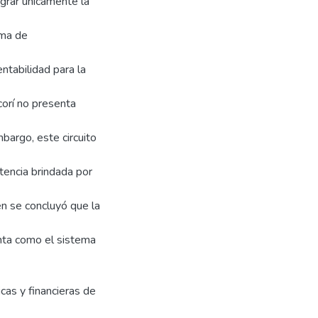
grar únicamente la
ema de
entabilidad para la
corí no presenta
mbargo, este circuito
tencia brindada por
én se concluyó que la
lanta como el sistema
cas y financieras de