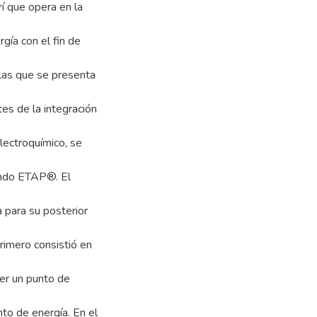
rí que opera en la
gía con el fin de
 las que se presenta
tes de la integración
lectroquímico, se
ando ETAP®. El
 para su posterior
rimero consistió en
ner un punto de
to de energía. En el