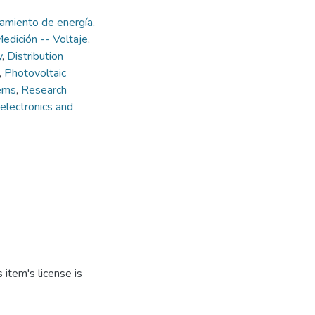
amiento de energía
,
edición -- Voltaje
,
y
,
Distribution
,
Photovoltaic
tems
,
Research
electronics and
item's license is