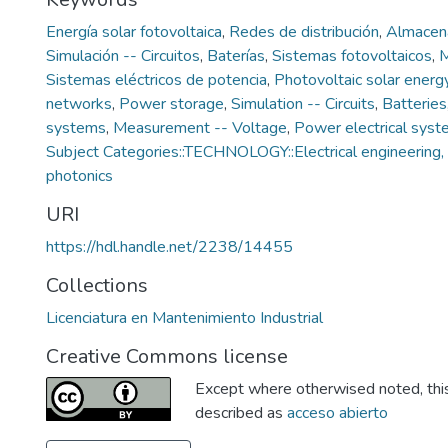
Energía solar fotovoltaica
,
Redes de distribución
,
Almacen
Simulación -- Circuitos
,
Baterías
,
Sistemas fotovoltaicos
,
M
Sistemas eléctricos de potencia
,
Photovoltaic solar energ
networks
,
Power storage
,
Simulation -- Circuits
,
Batteries
systems
,
Measurement -- Voltage
,
Power electrical sys
Subject Categories::TECHNOLOGY::Electrical engineering, 
photonics
URI
https://hdl.handle.net/2238/14455
Collections
Licenciatura en Mantenimiento Industrial
Creative Commons license
Except where otherwised noted, this 
described as
acceso abierto