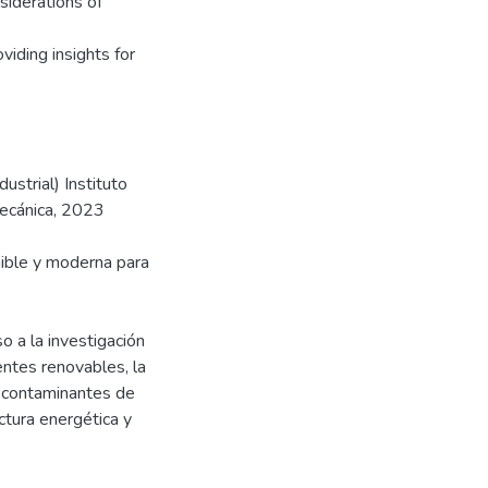
nsiderations of
viding insights for
strial) Instituto
mecánica, 2023
enible y moderna para
so a la investigación
uentes renovables, la
s contaminantes de
ctura energética y