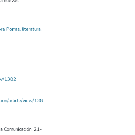
ra nuevas
a Porras, literatura,
iew/1382
acion/article/view/138
ta Comunicación; 21-