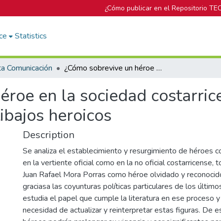
¿Cómo publicar en el Repositorio TE
ce
Statistics
ta Comunicación
¿Cómo sobrevive un héroe en la sociedad costarricense? Juan Rafael Mora, 156 años de altibajos heroicos
roe en la sociedad costarric
ibajos heroicos
Description
Se analiza el establecimiento y resurgimiento de héroes c
en la vertiente oficial como en la no oficial costarricense
Juan Rafael Mora Porras como héroe olvidado y reconoci
graciasa las coyunturas políticas particulares de los últim
estudia el papel que cumple la literatura en ese proceso y
necesidad de actualizar y reinterpretar estas figuras. De 