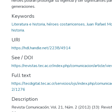
héroes podrán prolongar su vigencia y ser significantes pa
generaciones.
Keywords
Literatura e historia
,
héroes costarricenses, Juan Rafael Mor
historia.
URI
https://hdl.handle.net/2238/4914
See / DOI
https://revistas.tec.ac.cr/index.php/comunicacion/article/v
Full text
https://tecdigital.tec.ac.cr/servicios/ojs/index.php/comunic
2/1276
Description
Revista Comunicación; Vol. 21, Núm. 2 (2012) (33): Revis