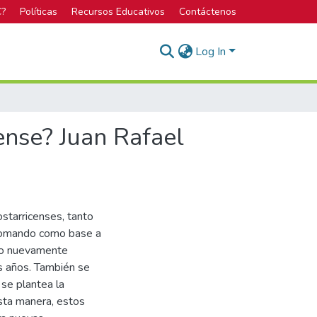
C?
Políticas
Recursos Educativos
Contáctenos
Log In
ense? Juan Rafael
ostarricenses, tanto
, tomando como base a
do nuevamente
os años. También se
 se plantea la
esta manera, estos