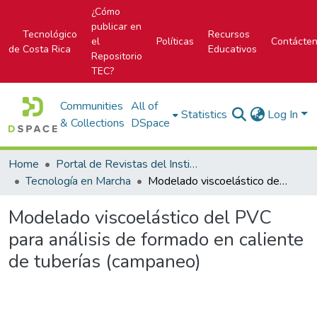
¿Cómo
publicar en
Tecnológico
Recursos
el
Políticas
Contácte
de Costa Rica
Educativos
Repositorio
TEC?
Communities
All of
Statistics
Log In
& Collections
DSpace
Home
Portal de Revistas del Instituto Tecnológico de Costa Rica
Tecnología en Marcha
Modelado viscoelástico del PVC para análisis de formado en caliente de tuberías (campaneo)
Modelado viscoelástico del PVC
para análisis de formado en caliente
de tuberías (campaneo)