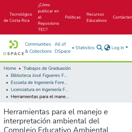
¿Cómo
publicar en
Tecnológico
Recursos
el
Políticas
Contácte
de Costa Rica
Educativos
Repositorio
TEC?
Communities
All of
Statistics
Log In
& Collections
DSpace
Home
Trabajos de Graduación
Biblioteca José Figueres Ferrer
Escuela de Ingeniería Forestal
Licenciatura en Ingeniería Forestal
Herramientas para el manejo e interpretación ambiental del Complejo Educativo Ambiental Naciente Arriaz (CEANA), Quircot, Cartago, Costa Rica
Herramientas para el manejo e
interpretación ambiental del
Complejo Educativo Ambiental