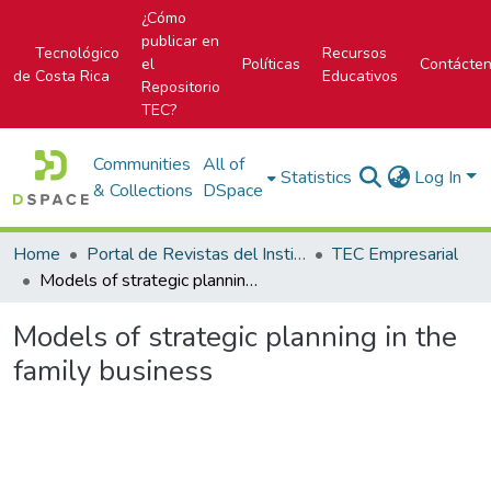
¿Cómo
publicar en
Tecnológico
Recursos
el
Políticas
Contácte
de Costa Rica
Educativos
Repositorio
TEC?
Communities
All of
Statistics
Log In
& Collections
DSpace
Home
Portal de Revistas del Instituto Tecnológico de Costa Rica
TEC Empresarial
Models of strategic planning in the family business
Models of strategic planning in the
family business