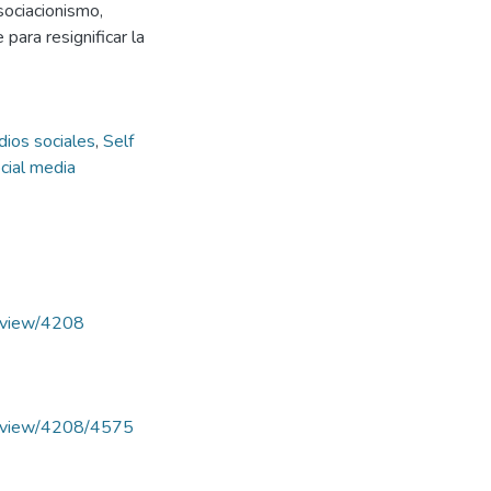
sociacionismo,
para resignificar la
ios sociales
,
Self
cial media
le/view/4208
cle/view/4208/4575