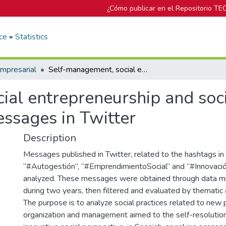
¿Cómo publicar en el Repositorio TE
ce
Statistics
mpresarial
Self-management, social entrepreneurship and social innovation: a content analysis of messages in Twitter
al entrepreneurship and soci
essages in Twitter
Description
Messages published in Twitter, related to the hashtags in
“#Autogestión”, “#EmprendimientoSocial” and “#Innovación
analyzed. These messages were obtained through data min
during two years, then filtered and evaluated by thematic 
The purpose is to analyze social practices related to new
organization and management aimed to the self-resolution