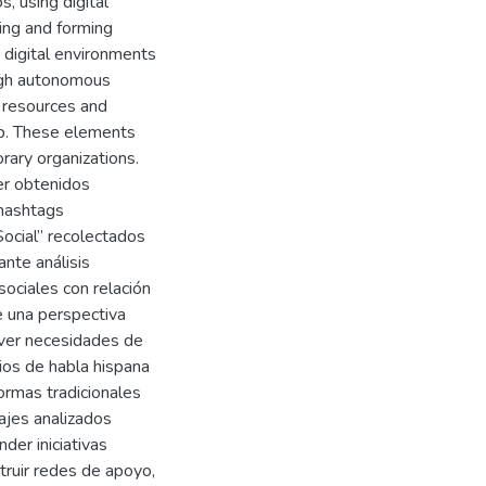
, using digital
ing and forming
digital environments
ough autonomous
 resources and
elp. These elements
ary organizations.
er obtenidos
 hashtags
ocial” recolectados
nte análisis
sociales con relación
e una perspectiva
olver necesidades de
ios de habla hispana
formas tradicionales
ajes analizados
der iniciativas
truir redes de apoyo,