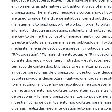
innovative social perspective, in Spanish-speaking scenarios
environments as alternatives to traditional ways of manag
organizations. The analyzed message’s corpus shows how 
are used to undertake diverse initiatives, carried out thr
management to build support networks, in order to obtain
information through associations, solidarity and mutual h
are key to define the concept of management in contempor
En este artículo se analizan mensajes publicados en Twitt
mediante minería de datos que aparecen vinculados a los
“#Autogestión”, “#EmprendimientoSocial” e “#InnovaciónS
durante dos años, y que fueron filtrados y evaluados media
temático de contenidos. El propósito es analizar prácticas 
a nuevos paradigmas de organización y gestión que, desd
social innovadora, desarrollan iniciativas orientadas a res
forma autónoma, y que hoy se reconfiguran en los escenar
y en el uso de entornos digitales como alternativas a las 
de gestionar y formar organizaciones. Los corpus de mens
muestran cómo se usan los entornos digitales para empren
diversas, realizadas mediante gestión autónoma para cons