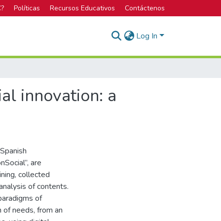
C?
Políticas
Recursos Educativos
Contáctenos
Log In
al innovation: a
 Spanish
Social”, are
ing, collected
analysis of contents.
 paradigms of
 of needs, from an