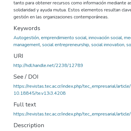
tanto para obtener recursos como información mediante a
solidaridad y ayuda mutua. Estos elementos resultan clave 
gestión en las organizaciones contemporáneas.
Keywords
Autogestión
,
emprendimiento social
,
innovación social
,
med
management
,
social entrepreneurship
,
social innovation
,
so
URI
http://hdl.handle.net/2238/12789
See / DOI
https://revistas.tec.ac.cr/index.php/tec_empresarial/artic
10.18845/te.v13i3.4208
Full text
https://revistas.tec.ac.cr/index.php/tec_empresarial/arti
Description