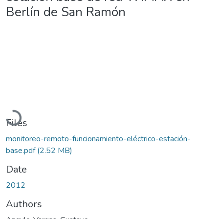
Berlín de San Ramón
Loading...
Files
monitoreo-remoto-funcionamiento-eléctrico-estación-
base.pdf
(2.52 MB)
Date
2012
Authors