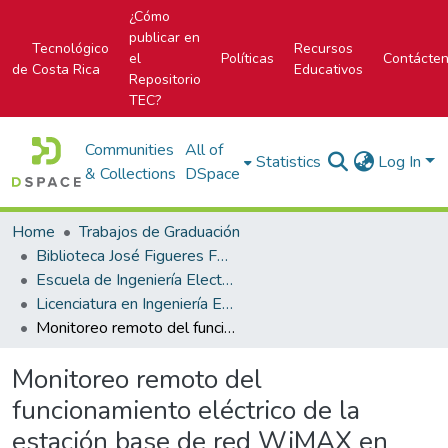
¿Cómo
publicar en
Tecnológico
Recursos
el
Políticas
Contácte
de Costa Rica
Educativos
Repositorio
TEC?
Communities
All of
Statistics
Log In
& Collections
DSpace
Home
Trabajos de Graduación
Biblioteca José Figueres Ferrer
Escuela de Ingeniería Electrónica
Licenciatura en Ingeniería Electrónica
Monitoreo remoto del funcionamiento eléctrico de la estación base de red WiMAX en Berlín de San Ramón
Monitoreo remoto del
funcionamiento eléctrico de la
estación base de red WiMAX en