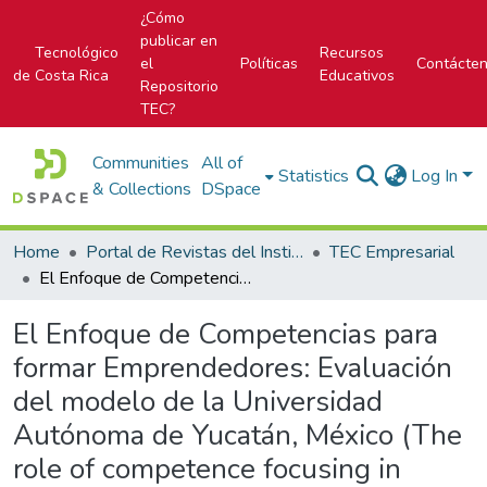
¿Cómo
publicar en
Tecnológico
Recursos
el
Políticas
Contácte
de Costa Rica
Educativos
Repositorio
TEC?
Communities
All of
Statistics
Log In
& Collections
DSpace
Home
Portal de Revistas del Instituto Tecnológico de Costa Rica
TEC Empresarial
El Enfoque de Competencias para formar Emprendedores: Evaluación del modelo de la Universidad Autónoma de Yucatán, México (The role of competence focusing in entrepreneur shaping: Evaluating the University of Yucatan (Mexico) model)
El Enfoque de Competencias para
formar Emprendedores: Evaluación
del modelo de la Universidad
Autónoma de Yucatán, México (The
role of competence focusing in