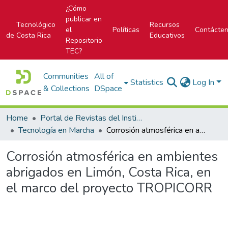
¿Cómo
publicar en
Tecnológico
Recursos
el
Políticas
Contácte
de Costa Rica
Educativos
Repositorio
TEC?
Communities
All of
Statistics
Log In
& Collections
DSpace
Home
Portal de Revistas del Instituto Tecnológico de Costa Rica
Tecnología en Marcha
Corrosión atmosférica en ambientes abrigados en Limón, Costa Rica, en el marco del proyecto TROPICORR
Corrosión atmosférica en ambientes
abrigados en Limón, Costa Rica, en
el marco del proyecto TROPICORR